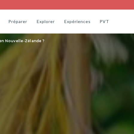
Préparer
Explorer
Expériences
PVT
en Nouvelle-Zélande ?
Île du Sud
Guides pratiques
Itinéraires
Parc Abel Tasman
Louer une voiture
15 jours – Île du Nord
élande
Christchurch
Louer un van ou un cc
14 jours – Île du Sud
Mont Cook
Où loger en NZ ?
14 jours – Deux îles
Queenstown
Itinéraires de voyage
21 jours – Deux îles
Milford Sound
Assurance voyage
1 mois – Deux îles
Toute l’île du Sud
Réserver ses activités
Tous les itinéraires
Tous les guides