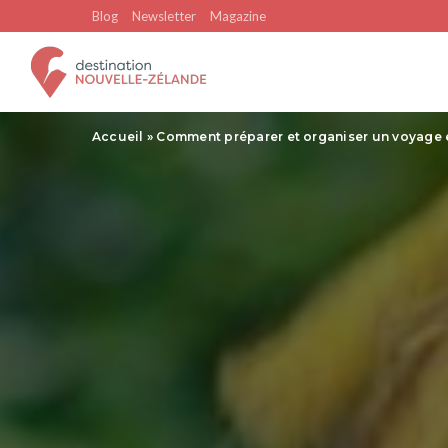
Blog
Newsletter
Magazine
Accueil
»
Comment préparer et organiser un voyage 
Île du Nord
Guides pratiques
Auckland
Pour bien débuter
Hobbiton
Road trip en Nouvelle-Z
Parc du Tongariro
Visa et formalités
Rotorua
Quand partir ?
Mont Taranaki
Quelle île visiter ?
Toute l’île du Nord
Billet d’avion
Détroit de Cook
Estimer son budget