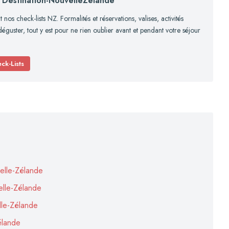
e Destination-NouvelleZelande
nos check-lists NZ. Formalités et réservations, valises, activités
déguster, tout y est pour ne rien oublier avant et pendant votre séjour
ck-Lists
velle-Zélande
lle-Zélande
le-Zélande
élande