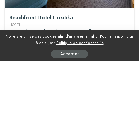
Beachfront Hotel Hokitika
HOTEL
Le Beachfront Hotel Hokitika est l’un des meilleurs choix pour
Notre site utilise des cookies afin d'analyser le trafic. Pour en savoir plus
séjourner à Hokitika. L’hôtel profite d’un emplacement idéal non
à ce sujet :
Politique de confidentialité
loin du centre-ville, en bord de mer. Les chambres, spacieuses,
profitent d’une vue imprenable sur la mer de Tasman.
Accepter
Voir le logement
€
€
€
€
€