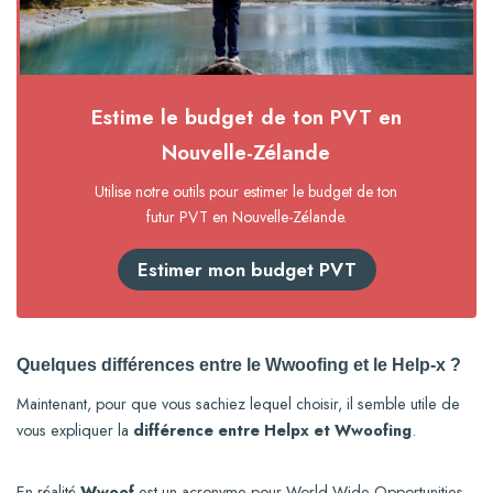
Estime le budget de ton PVT en
Nouvelle-Zélande
Utilise notre outils pour estimer le budget de ton
futur PVT en Nouvelle-Zélande.
Estimer mon budget PVT
Quelques différences entre le Wwoofing et le Help-x ?
Maintenant, pour que vous sachiez lequel choisir, il semble utile de
vous expliquer la
différence entre Helpx et Wwoofing
.
En réalité
Wwoof
est un acronyme pour World Wide Opportunities