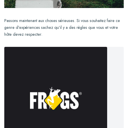
Passons maintenant aux choses sérieuses. Si vous souhaitez faire ce
genre d’expériences sachez qu’il y a des règles que vous et votre
hôte devez respecter.